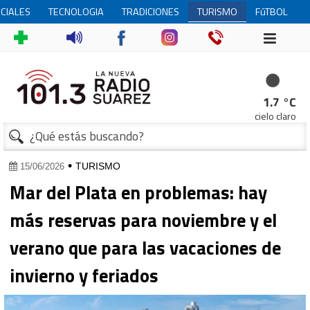
CIALES
TECNOLOGIA
TRADICIONES
TURISMO
FúTBOL
FEMENINO
1.7 °C
cielo claro
•
TURISMO
15/06/2026
Mar del Plata en problemas: hay
más reservas para noviembre y el
verano que para las vacaciones de
invierno y feriados