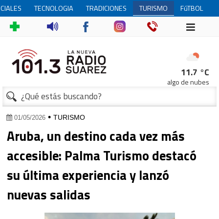
CIALES
TECNOLOGIA
TRADICIONES
TURISMO
FúTBOL
FEMENINO
11.7 °C
algo de nubes
1
•
TURISMO
01/05/2026
Aruba, un destino cada vez más
accesible: Palma Turismo destacó
su última experiencia y lanzó
nuevas salidas