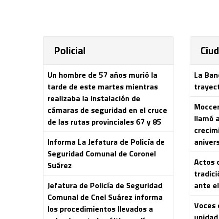
Policial
Ciu
Un hombre de 57 años murió la
La Ban
tarde de este martes mientras
trayec
realizaba la instalación de
Moccero
cámaras de seguridad en el cruce
llamó 
de las rutas provinciales 67 y 85
crecim
Informa La Jefatura de Policía de
aniver
Seguridad Comunal de Coronel
Actos o
Suárez
tradici
Jefatura de Policía de Seguridad
ante el
Comunal de Cnel Suárez informa
Voces 
los procedimientos llevados a
unidad 