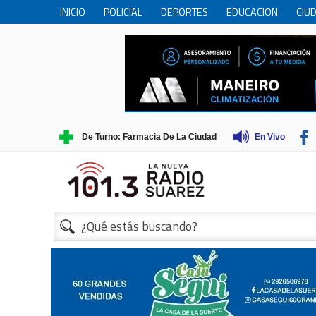
INICIO
POLICIAL
DEPORTES
EDUCACION
CIU
PERSONAS MAYORES
CIENCIA
MUNICIPIO
COME
TRADICIONES
TURISMO
1
De Turno: Farmacia De La Ciudad
En Vivo