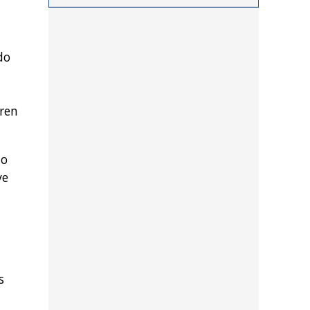
procedimientos llevados a
cabo durante los últimos
días por personal de las
do
distintas dependencias
del distrito
eren
do
ve
s