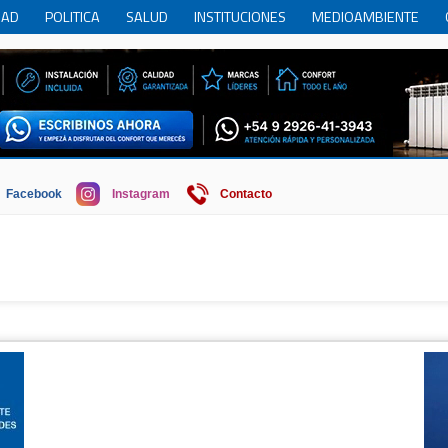
DAD
POLITICA
SALUD
INSTITUCIONES
MEDIOAMBIENTE
RCIO
REGION
SOCIEDAD
ECONOMIA
HISTORIA
HUMOR
Facebook
Instagram
Contacto