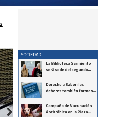
a
SOCIEDAD
La Biblioteca Sarmiento
será sede del segundo
encuentro de la
comunidad vasca
Derecho a Saber: los
deberes también forman
parte de la Constitución
Campaña de Vacunación
Antirrábica en la Plaza