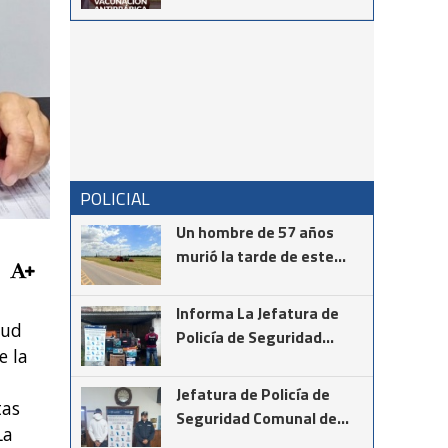
Tambor de Tacuarí
POLICIAL
Un hombre de 57 años
murió la tarde de este
martes mientras realizaba
la instalación de cámaras
Informa La Jefatura de
de seguridad en el cruce
tud
Policía de Seguridad
de las rutas provinciales
e la
Comunal de Coronel
67 y 85
Suárez
Jefatura de Policía de
tas
Seguridad Comunal de
La
Cnel Suárez informa los