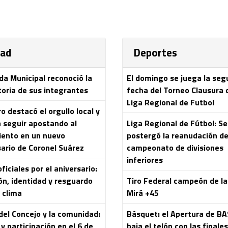
dad
Deportes
da Municipal reconoció la
El domingo se juega la se
toria de sus integrantes
fecha del Torneo Clausura 
Liga Regional de Futbol
 destacó el orgullo local y
a seguir apostando al
Liga Regional de Fútbol: Se
iento en un nuevo
postergó la reanudación de
sario de Coronel Suárez
campeonato de divisiones
inferiores
ficiales por el aniversario:
ón, identidad y resguardo
Tiro Federal campeón de l
 clima
Mirá +45
del Concejo y la comunidad:
Básquet: el Apertura de B
y participación en el 6 de
baja el telón con las finale