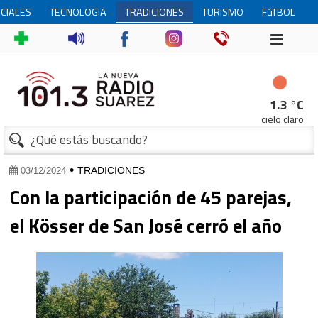
CIALES
TECNOLOGIA
TRADICIONES
TURISMO
FúTBOL
FEMENINO
1
1.3 °C
cielo claro
•
TRADICIONES
03/12/2024
Con la participación de 45 parejas,
el Kösser de San José cerró el año