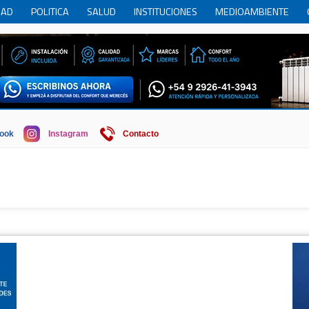
DAD
POLITICA
SALUD
INSTITUCIONES
MEDIOAMBIENTE
RCIO
REGION
SOCIEDAD
ECONOMIA
HISTORIA
HUMOR
ook
Instagram
Contacto