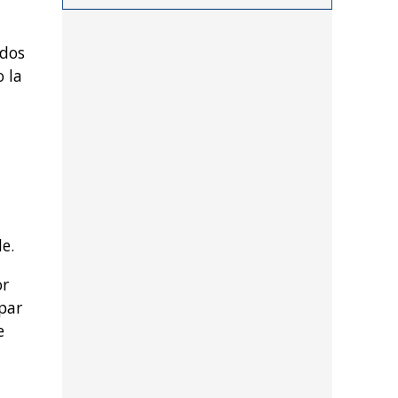
procedimientos llevados a
cabo durante los últimos
 dos
días por personal de las
o la
distintas dependencias
del distrito
e.
or
par
e