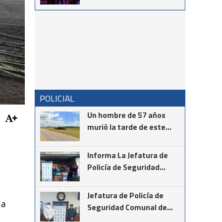
homenajeado como
Destacado Cultural 2026
POLICIAL
Un hombre de 57 años
murió la tarde de este
martes mientras realizaba
la instalación de cámaras
Informa La Jefatura de
de seguridad en el cruce
Policía de Seguridad
de las rutas provinciales
Comunal de Coronel
67 y 85
Suárez
Jefatura de Policía de
 a
Seguridad Comunal de
Cnel Suárez informa los