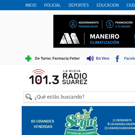
INICIO
POLICIAL
DEPORTES
EDUCACION
CIU
PERSONAS MAYORES
CIENCIA
MUNICIPIO
COME
TRADICIONES
TURISMO
De Turno: Farmacia Fetter
En Vivo
Faceb