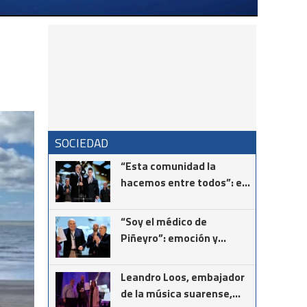
SOCIEDAD
“Esta comunidad la
hacemos entre todos”: el
mensaje del intendente
Ricardo Moccero en la
“Soy el médico de
Noche de Gala
Piñeyro”: emoción y
vocación en el
reconocimiento al Dr.
Leandro Loos, embajador
Néstor Giménez
de la música suarense,