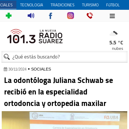
CIALES
TECNOLOGIA
TRADICIONES
TURISMO
FúTBOL
FEMENINO
5.5 °C
nubes
•
SOCIALES
30/11/2024
La odontóloga Juliana Schwab se
recibió en la especialidad
ortodoncia y ortopedia maxilar