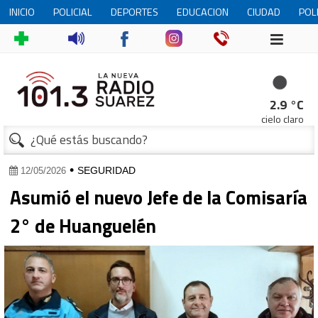
INICIO
POLICIAL
DEPORTES
EDUCACION
CIUDAD
POL
2.9 °C
cielo claro
•
SEGURIDAD
12/05/2026
Asumió el nuevo Jefe de la Comisaría
2° de Huanguelén