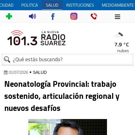
CIUDAD
POLITICA
SALUD
INSTITUCIONES
MEDIOAMBIENTE
1
7.9 °C
nubes
•
SALUD
01/07/2026
Neonatología Provincial: trabajo
sostenido, articulación regional y
nuevos desafíos