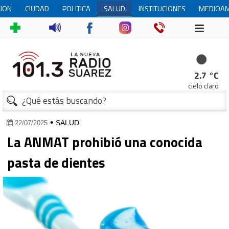
ION
CIUDAD
POLITICA
SALUD
INSTITUCIONES
MEDIOAM
2.7 °C
cielo claro
•
SALUD
22/07/2025
La ANMAT prohibió una conocida
pasta de dientes