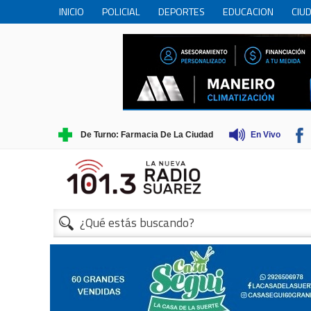
INICIO
POLICIAL
DEPORTES
EDUCACION
CIU
PERSONAS MAYORES
CIENCIA
MUNICIPIO
COME
TRADICIONES
TURISMO
De Turno: Farmacia De La Ciudad
En Vivo