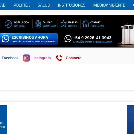
DAD
POLITICA
SALUD
INSTITUCIONES
MEDIOAMBIENTE
RCIO
REGION
SOCIEDAD
ECONOMIA
HISTORIA
HUMOR
Facebook
Instagram
Contacto