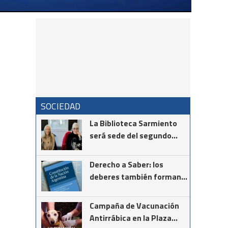
SOCIEDAD
La Biblioteca Sarmiento
será sede del segundo
encuentro de la
comunidad vasca
Derecho a Saber: los
deberes también forman
parte de la Constitución
Campaña de Vacunación
Antirrábica en la Plaza