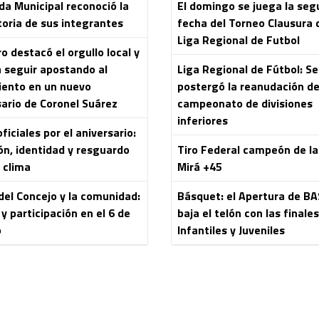
da Municipal reconoció la
El domingo se juega la se
toria de sus integrantes
fecha del Torneo Clausura 
Liga Regional de Futbol
 destacó el orgullo local y
a seguir apostando al
Liga Regional de Fútbol: Se
iento en un nuevo
postergó la reanudación de
sario de Coronel Suárez
campeonato de divisiones
inferiores
ficiales por el aniversario:
ón, identidad y resguardo
Tiro Federal campeón de l
 clima
Mirá +45
del Concejo y la comunidad:
Básquet: el Apertura de B
y participación en el 6 de
baja el telón con las finale
o
Infantiles y Juveniles