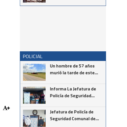
Tambor de Tacuarí
POLICIAL
Un hombre de 57 años
murió la tarde de este
martes mientras realizaba
la instalación de cámaras
Informa La Jefatura de
de seguridad en el cruce
Policía de Seguridad
de las rutas provinciales
Comunal de Coronel
67 y 85
Suárez
Jefatura de Policía de
Seguridad Comunal de
Cnel Suárez informa los