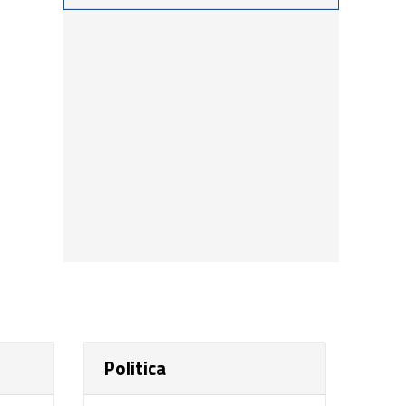
procedimientos llevados a
cabo durante los últimos
días por personal de las
distintas dependencias
del distrito
Politica