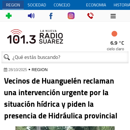
REGION
SOCIEDAD
CONCEJO
ECONOMIA
HISTORI
DELIBERANTE
6.9 °C
cielo claro
1
•
REGION
28/10/2025
Vecinos de Huanguelén reclaman
una intervención urgente por la
situación hídrica y piden la
presencia de Hidráulica provincial