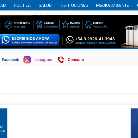
DAD
POLITICA
SALUD
INSTITUCIONES
MEDIOAMBIENTE
RCIO
REGION
SOCIEDAD
ECONOMIA
HISTORIA
HUMOR
Facebook
Instagram
Contacto