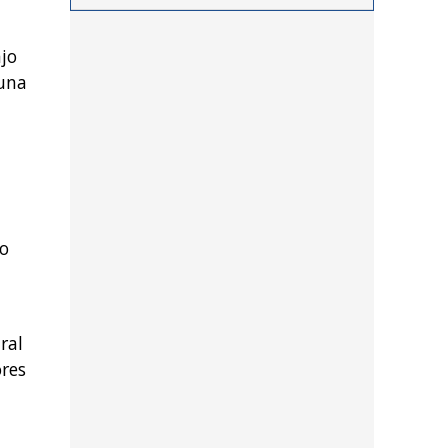
procedimientos llevados a
cabo durante los últimos
jo
días por personal de las
 una
distintas dependencias
del distrito
io
ral
res