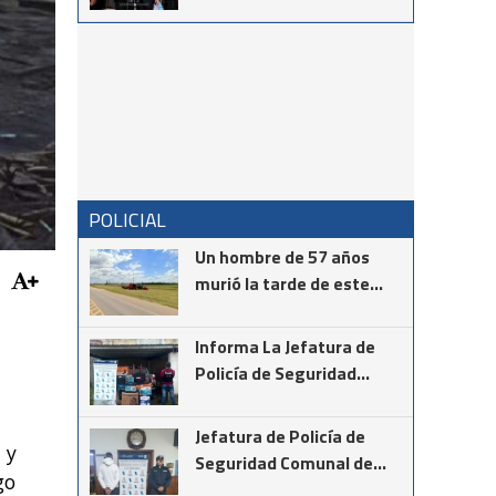
mensaje del intendente
Ricardo Moccero en la
Noche de Gala
POLICIAL
Un hombre de 57 años
murió la tarde de este
martes mientras realizaba
la instalación de cámaras
Informa La Jefatura de
de seguridad en el cruce
Policía de Seguridad
de las rutas provinciales
Comunal de Coronel
67 y 85
Suárez
Jefatura de Policía de
 y
Seguridad Comunal de
go
Cnel Suárez informa los