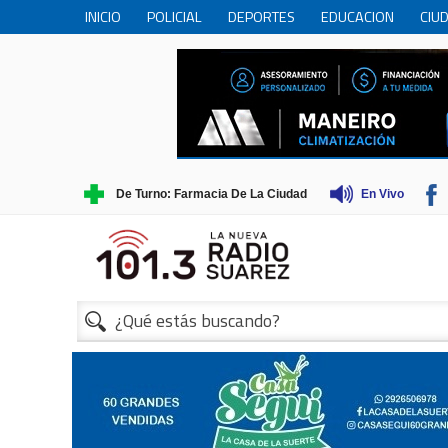
INICIO
POLICIAL
DEPORTES
EDUCACION
CIU
PERSONAS MAYORES
CIENCIA
MUNICIPIO
COME
TRADICIONES
TURISMO
De Turno: Farmacia De La Ciudad
En Vivo