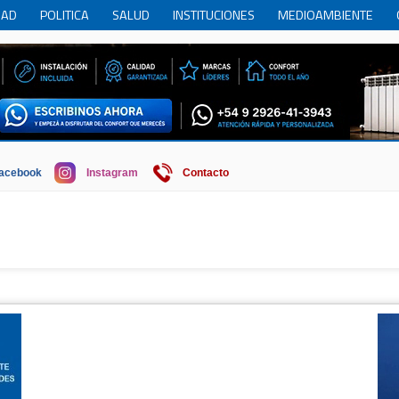
DAD
POLITICA
SALUD
INSTITUCIONES
MEDIOAMBIENTE
RCIO
REGION
SOCIEDAD
ECONOMIA
HISTORIA
HUMOR
acebook
Instagram
Contacto