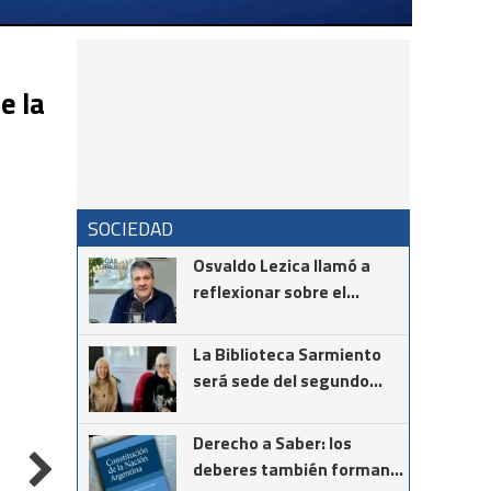
e la
SOCIEDAD
Osvaldo Lezica llamó a
reflexionar sobre el
maltrato hacia las
personas mayores
La Biblioteca Sarmiento
será sede del segundo
encuentro de la
comunidad vasca
Derecho a Saber: los
deberes también forman