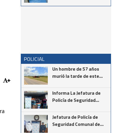
parte de la Constitución
POLICIAL
Un hombre de 57 años
murió la tarde de este
martes mientras realizaba
la instalación de cámaras
Informa La Jefatura de
de seguridad en el cruce
Policía de Seguridad
de las rutas provinciales
Comunal de Coronel
ra
67 y 85
Suárez
Jefatura de Policía de
Seguridad Comunal de
Cnel Suárez informa los