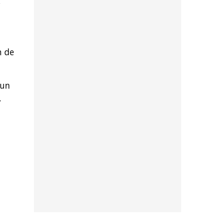
s
n de
 un
,