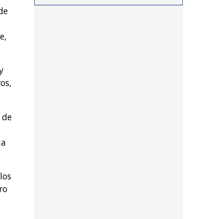
procedimientos llevados a
de
cabo durante los últimos
días por personal de las
e,
distintas dependencias
del distrito
y
os,
 de
ia
los
ro