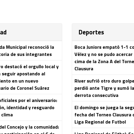
dad
Deportes
da Municipal reconoció la
Boca Juniors empató 1-1 c
toria de sus integrantes
Vélez y no se pudo acercar 
cima de la Zona A del Torn
 destacó el orgullo local y
Clausura
a seguir apostando al
iento en un nuevo
River sufrió otro duro golpe
sario de Coronel Suárez
perdió ante Tigre y sumó l
derrota consecutiva
ficiales por el aniversario:
ón, identidad y resguardo
El domingo se juega la se
 clima
fecha del Torneo Clausura 
Liga Regional de Futbol
del Concejo y la comunidad:
y participación en el 6 de
Liga Regional de Fútbol: Se