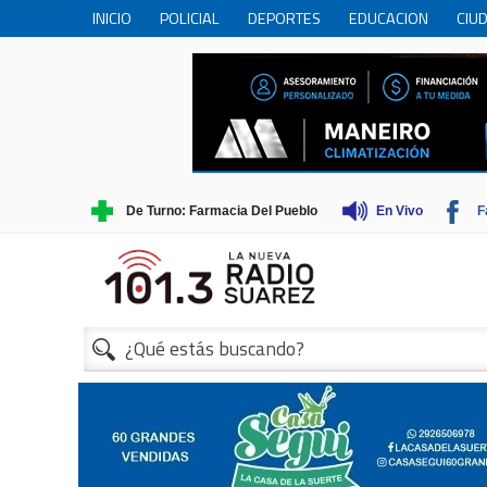
INICIO
POLICIAL
DEPORTES
EDUCACION
CIU
PERSONAS MAYORES
CIENCIA
MUNICIPIO
COME
TRADICIONES
TURISMO
1
De Turno: Farmacia Del Pueblo
En Vivo
F