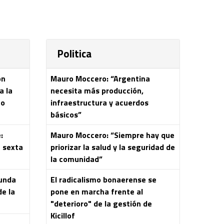
Politica
on
Mauro Moccero: “Argentina
a la
necesita más producción,
eo
infraestructura y acuerdos
básicos”
:
Mauro Moccero: “Siempre hay que
a sexta
priorizar la salud y la seguridad de
la comunidad”
gunda
El radicalismo bonaerense se
de la
pone en marcha frente al
"deterioro" de la gestión de
Kicillof