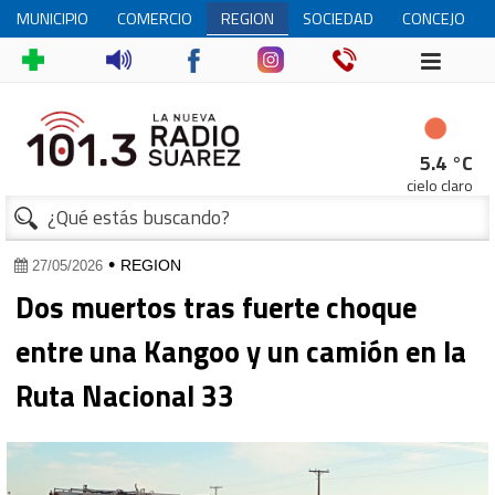
MUNICIPIO
COMERCIO
REGION
SOCIEDAD
CONCEJO
DELIBERANT
1
5.4 °C
cielo claro
•
REGION
27/05/2026
Dos muertos tras fuerte choque
entre una Kangoo y un camión en la
Ruta Nacional 33