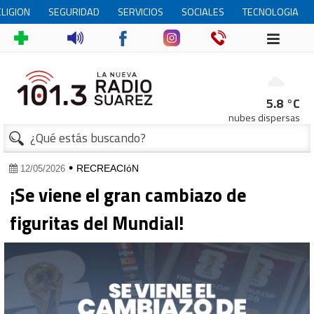
LIGION
SEGURIDAD
SERVICIOS
SOCIALES
TECNOLOGIA
5.8 °C
nubes dispersas
•
RECREACIóN
12/05/2026
¡Se viene el gran cambiazo de
figuritas del Mundial!