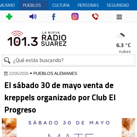
ILISMO
PUEBLOS
CULTURA
PERSONAS
SEGURIDAD
ALEMANES
MAYORES
6.3 °C
nubes
•
PUEBLOS ALEMANES
22/05/2026
El sábado 30 de mayo venta de
kreppels organizado por Club El
Progreso