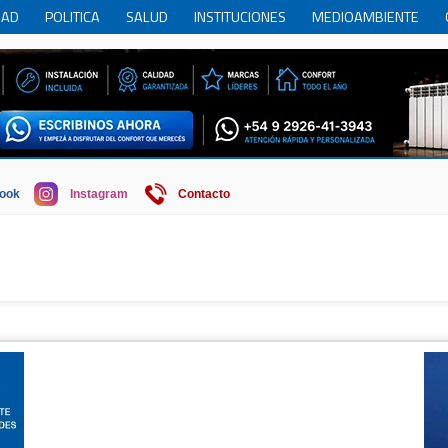
DAD
POLITICA
SALUD
INSTITUCIONES
MEDIOAMBIENTE
RCIO
REGION
SOCIEDAD
ECONOMIA
HISTORIA
HUMOR
ook
Instagram
Contacto