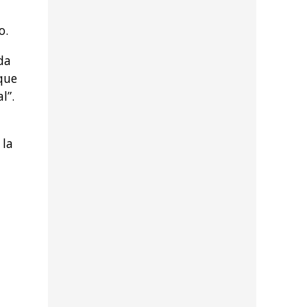
o.
da
que
l”.
 la