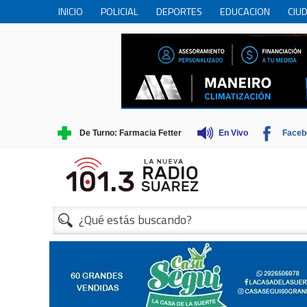
INICIO
POLICIAL
DEPORTES
EDUCACION
CIU
PERSONAS MAYORES
CIENCIA
MUNICIPIO
COME
TRADICIONES
TURISMO
De Turno: Farmacia Fetter
En Vivo
Faceb