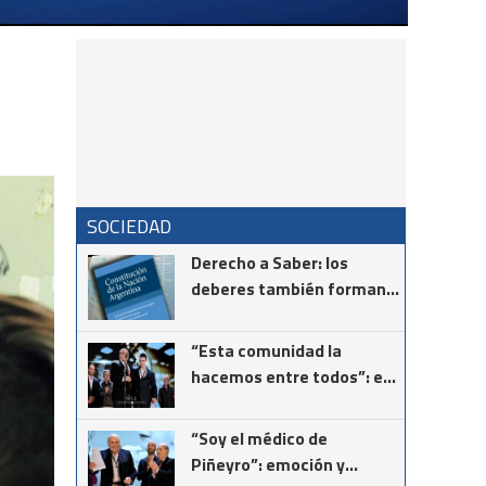
SOCIEDAD
Derecho a Saber: los
deberes también forman
parte de la Constitución
“Esta comunidad la
hacemos entre todos”: el
mensaje del intendente
Ricardo Moccero en la
“Soy el médico de
Noche de Gala
Piñeyro”: emoción y