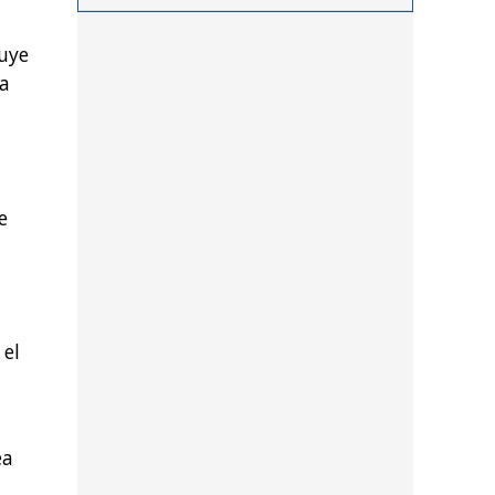
procedimientos llevados a
cabo durante los últimos
luye
días por personal de las
la
distintas dependencias
del distrito
e
el
ea