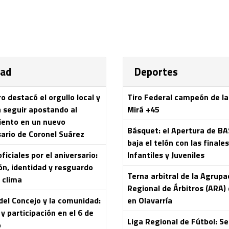
dad
Deportes
 destacó el orgullo local y
Tiro Federal campeón de l
a seguir apostando al
Mirá +45
iento en un nuevo
Básquet: el Apertura de B
sario de Coronel Suárez
baja el telón con las finale
ficiales por el aniversario:
Infantiles y Juveniles
ón, identidad y resguardo
Terna arbitral de la Agrupa
 clima
Regional de Árbitros (ARA) 
del Concejo y la comunidad:
en Olavarría
y participación en el 6 de
Liga Regional de Fútbol: S
o