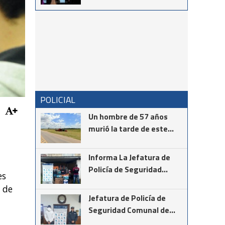
vocación en el
reconocimiento al Dr.
Néstor Giménez
POLICIAL
Un hombre de 57 años
murió la tarde de este
martes mientras realizaba
la instalación de cámaras
Informa La Jefatura de
de seguridad en el cruce
Policía de Seguridad
es
de las rutas provinciales
Comunal de Coronel
l de
67 y 85
Suárez
Jefatura de Policía de
Seguridad Comunal de
Cnel Suárez informa los