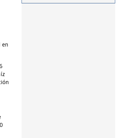
procedimientos llevados a
cabo durante los últimos
días por personal de las
distintas dependencias
del distrito
d en
6
íz
ción
e
00