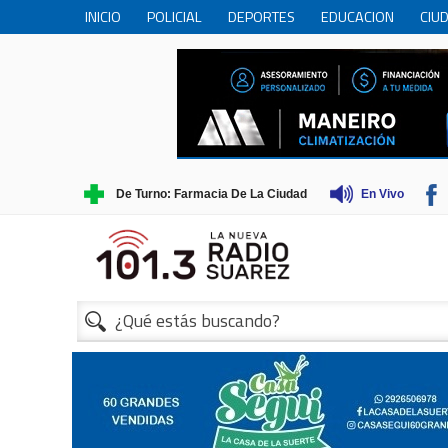
INICIO
POLICIAL
DEPORTES
EDUCACION
CIU
PERSONAS MAYORES
CIENCIA
MUNICIPIO
COME
TRADICIONES
TURISMO
De Turno: Farmacia De La Ciudad
En Vivo