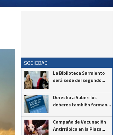
SOCIEDAD
La Biblioteca Sarmiento
será sede del segundo
encuentro de la
comunidad vasca
Derecho a Saber: los
deberes también forman
parte de la Constitución
Campaña de Vacunación
Antirrábica en la Plaza