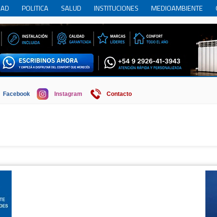
DAD
POLITICA
SALUD
INSTITUCIONES
MEDIOAMBIENTE
RCIO
REGION
SOCIEDAD
ECONOMIA
HISTORIA
HUMOR
Facebook
Instagram
Contacto