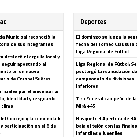
dad
Deportes
da Municipal reconoció la
El domingo se juega la se
toria de sus integrantes
fecha del Torneo Clausura 
Liga Regional de Futbol
 destacó el orgullo local y
a seguir apostando al
Liga Regional de Fútbol: Se
iento en un nuevo
postergó la reanudación de
sario de Coronel Suárez
campeonato de divisiones
inferiores
ficiales por el aniversario:
ón, identidad y resguardo
Tiro Federal campeón de l
 clima
Mirá +45
del Concejo y la comunidad:
Básquet: el Apertura de B
y participación en el 6 de
baja el telón con las finale
o
Infantiles y Juveniles