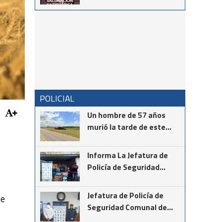
Tambor de Tacuarí
POLICIAL
Un hombre de 57 años
murió la tarde de este
martes mientras realizaba
la instalación de cámaras
Informa La Jefatura de
de seguridad en el cruce
Policía de Seguridad
de las rutas provinciales
Comunal de Coronel
67 y 85
Suárez
Jefatura de Policía de
de
Seguridad Comunal de
Cnel Suárez informa los