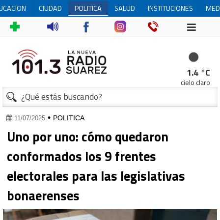
UCACION
CIUDAD
POLITICA
SALUD
INSTITUCIONES
MED
1.4 °C
cielo claro
•
POLITICA
11/07/2025
Uno por uno: cómo quedaron
conformados los 9 frentes
electorales para las legislativas
bonaerenses