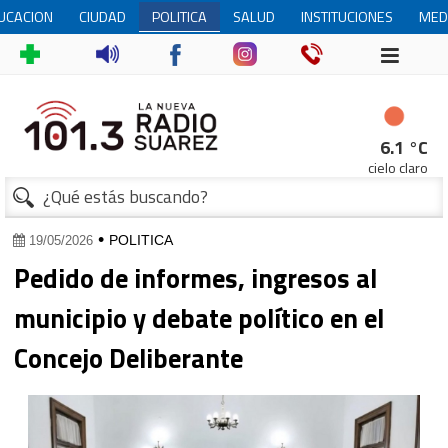
UCACION
CIUDAD
POLITICA
SALUD
INSTITUCIONES
MED
1
6.1 °C
cielo claro
•
POLITICA
19/05/2026
Pedido de informes, ingresos al
municipio y debate político en el
Concejo Deliberante