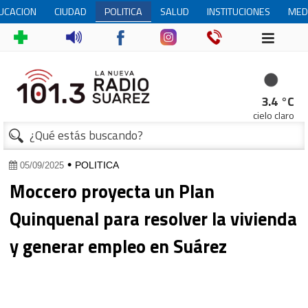
UCACION
CIUDAD
POLITICA
SALUD
INSTITUCIONES
MED
3.4 °C
cielo claro
•
POLITICA
05/09/2025
Moccero proyecta un Plan
Quinquenal para resolver la vivienda
y generar empleo en Suárez