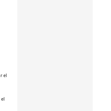
r el
 el