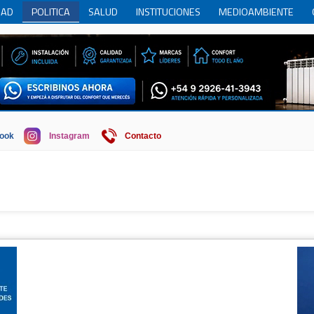
DAD
POLITICA
SALUD
INSTITUCIONES
MEDIOAMBIENTE
RCIO
REGION
SOCIEDAD
ECONOMIA
HISTORIA
HUMOR
ook
Instagram
Contacto