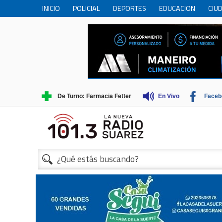
INICIO
POLICIAL
DEPORTES
EDUCACION
CIU
PERSONAS MAYORES
CIENCIA
MUNICIPIO
COME
TRADICIONES
TURISMO
De Turno: Farmacia Fetter
En Vivo
Faceb