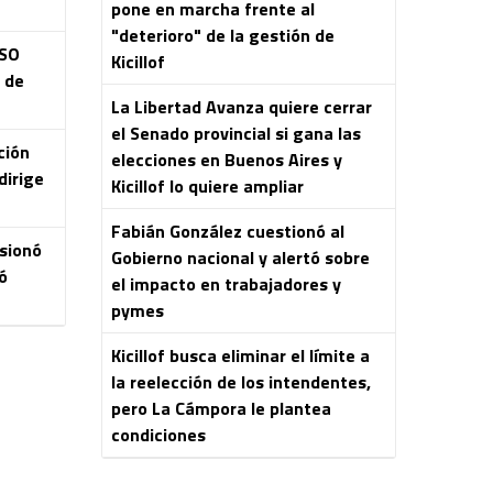
pone en marcha frente al
"deterioro" de la gestión de
ASO
Kicillof
s de
La Libertad Avanza quiere cerrar
el Senado provincial si gana las
ción
elecciones en Buenos Aires y
dirige
Kicillof lo quiere ampliar
Fabián González cuestionó al
esionó
Gobierno nacional y alertó sobre
ó
el impacto en trabajadores y
pymes
Kicillof busca eliminar el límite a
la reelección de los intendentes,
pero La Cámpora le plantea
condiciones