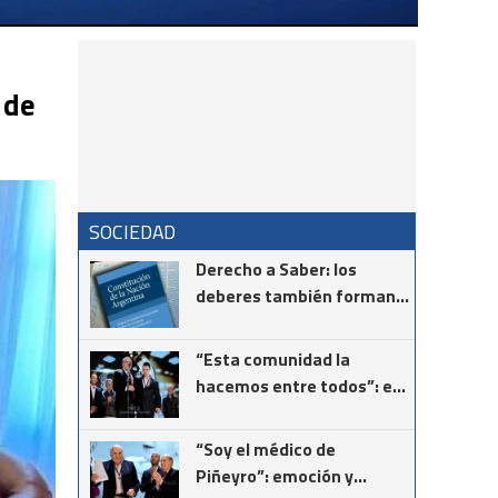
 de
SOCIEDAD
Derecho a Saber: los
deberes también forman
parte de la Constitución
“Esta comunidad la
hacemos entre todos”: el
mensaje del intendente
Ricardo Moccero en la
“Soy el médico de
Noche de Gala
Piñeyro”: emoción y