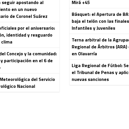
a seguir apostando al
Mirá +45
iento en un nuevo
Básquet: el Apertura de B
sario de Coronel Suárez
baja el telón con las finale
ficiales por el aniversario:
Infantiles y Juveniles
ón, identidad y resguardo
Terna arbitral de la Agrupa
 clima
Regional de Árbitros (ARA) 
del Concejo y la comunidad:
en Olavarría
y participación en el 6 de
Liga Regional de Fútbol: S
o
el Tribunal de Penas y aplic
 Meteorológica del Servicio
nuevas sanciones
ológico Nacional