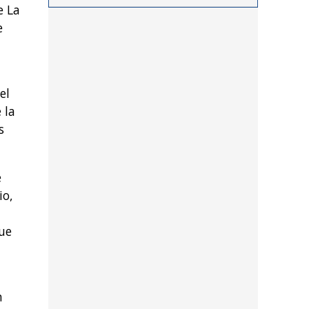
e La
procedimientos llevados a
e
cabo durante los últimos
días por personal de las
distintas dependencias
del distrito
el
 la
s
e
io,
que
n