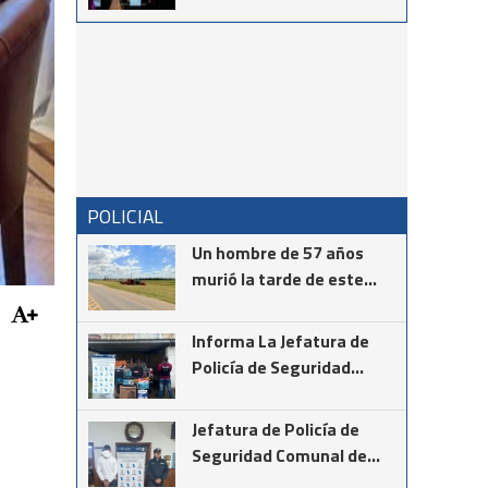
vocación en el
reconocimiento al Dr.
Néstor Giménez
POLICIAL
Un hombre de 57 años
murió la tarde de este
martes mientras realizaba
la instalación de cámaras
Informa La Jefatura de
de seguridad en el cruce
Policía de Seguridad
de las rutas provinciales
Comunal de Coronel
67 y 85
Suárez
Jefatura de Policía de
Seguridad Comunal de
Cnel Suárez informa los