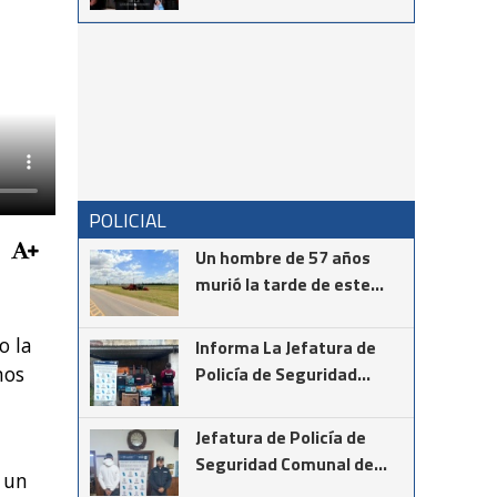
mensaje del intendente
Ricardo Moccero en la
Noche de Gala
POLICIAL
Un hombre de 57 años
murió la tarde de este
martes mientras realizaba
la instalación de cámaras
o la
Informa La Jefatura de
de seguridad en el cruce
Policía de Seguridad
nos
de las rutas provinciales
Comunal de Coronel
67 y 85
Suárez
Jefatura de Policía de
Seguridad Comunal de
 un
Cnel Suárez informa los