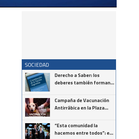
SOCIEDAD
Derecho a Saber: los
deberes también forman
parte de la Constitución
Campaña de Vacunación
Antirrábica en la Plaza
Tambor de Tacuarí
“Esta comunidad la
hacemos entre todos”: el