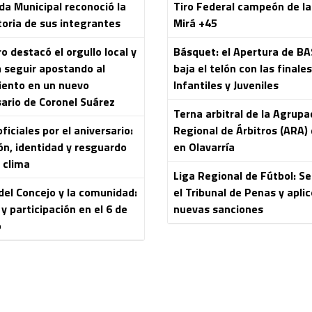
da Municipal reconoció la
Tiro Federal campeón de l
toria de sus integrantes
Mirá +45
 destacó el orgullo local y
Básquet: el Apertura de B
a seguir apostando al
baja el telón con las finale
iento en un nuevo
Infantiles y Juveniles
sario de Coronel Suárez
Terna arbitral de la Agrupa
ficiales por el aniversario:
Regional de Árbitros (ARA) 
ón, identidad y resguardo
en Olavarría
 clima
Liga Regional de Fútbol: S
del Concejo y la comunidad:
el Tribunal de Penas y aplic
y participación en el 6 de
nuevas sanciones
o