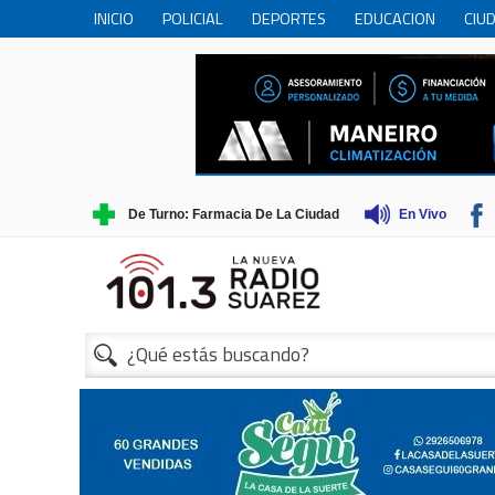
INICIO
POLICIAL
DEPORTES
EDUCACION
CIU
PERSONAS MAYORES
CIENCIA
MUNICIPIO
COME
TRADICIONES
TURISMO
De Turno: Farmacia De La Ciudad
En Vivo