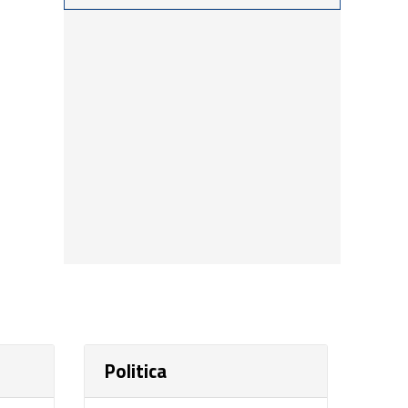
procedimientos llevados a
cabo durante los últimos
días por personal de las
distintas dependencias
del distrito
Politica