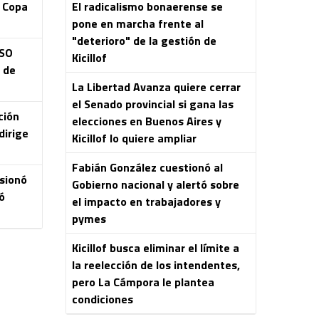
a Copa
El radicalismo bonaerense se
pone en marcha frente al
"deterioro" de la gestión de
ASO
Kicillof
s de
La Libertad Avanza quiere cerrar
el Senado provincial si gana las
ción
elecciones en Buenos Aires y
dirige
Kicillof lo quiere ampliar
Fabián González cuestionó al
esionó
Gobierno nacional y alertó sobre
ó
el impacto en trabajadores y
pymes
Kicillof busca eliminar el límite a
la reelección de los intendentes,
pero La Cámpora le plantea
condiciones