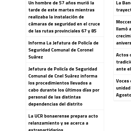
Un hombre de 57 años murió la
La Ban
tarde de este martes mientras
trayec
realizaba la instalación de
Moccero
cámaras de seguridad en el cruce
llamó 
de las rutas provinciales 67 y 85
crecim
Informa La Jefatura de Policía de
aniver
Seguridad Comunal de Coronel
Actos o
Suárez
tradici
Jefatura de Policía de Seguridad
ante el
Comunal de Cnel Suárez informa
Voces 
los procedimientos llevados a
unidad 
cabo durante los últimos días por
Agost
personal de las distintas
dependencias del distrito
La UCR bonaerense prepara acto
relanzamiento y se acerca a
extrapartidarios