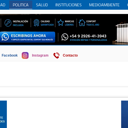
DAD
POLITICA
SALUD
INSTITUCIONES
MEDIOAMBIENTE
RCIO
REGION
SOCIEDAD
ECONOMIA
HISTORIA
HUMOR
Facebook
Instagram
Contacto