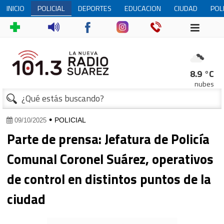
INICIO
POLICIAL
DEPORTES
EDUCACION
CIUDAD
POL
8.9 °C
nubes
1
•
POLICIAL
09/10/2025
Parte de prensa: Jefatura de Policía
Comunal Coronel Suárez, operativos
de control en distintos puntos de la
ciudad