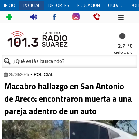
INICIO
POLICIAL
DEPORTES
EDUCACION
CIUDAD
POL
2.7 °C
cielo claro
•
POLICIAL
25/08/2025
Macabro hallazgo en San Antonio
de Areco: encontraron muerta a una
pareja adentro de un auto