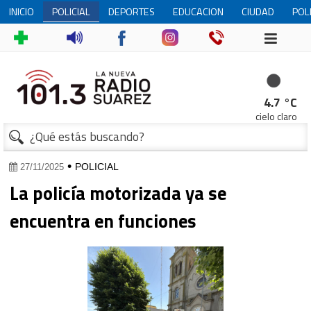
INICIO
POLICIAL
DEPORTES
EDUCACION
CIUDAD
POL
1
4.7 °C
cielo claro
•
POLICIAL
27/11/2025
La policía motorizada ya se
encuentra en funciones