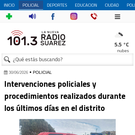
INICIO
POLICIAL
DEPORTES
EDUCACION
CIUDAD
POL
1
5.5 °C
nubes
•
POLICIAL
30/06/2026
Intervenciones policiales y
procedimientos realizados durante
los últimos días en el distrito