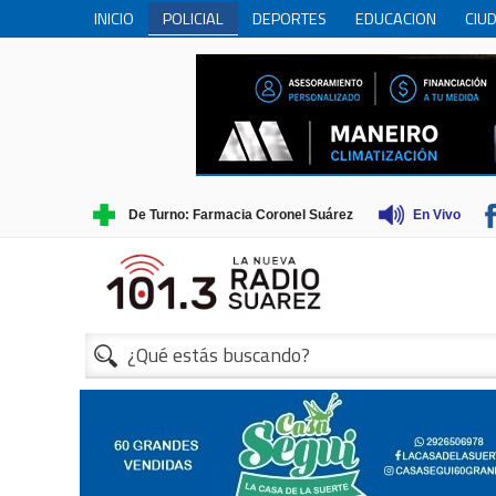
INICIO
POLICIAL
DEPORTES
EDUCACION
CIU
PERSONAS MAYORES
CIENCIA
MUNICIPIO
COME
TRADICIONES
TURISMO
1
De Turno: Farmacia Coronel Suárez
En Vivo