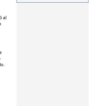
procedimientos llevados a
cabo durante los últimos
días por personal de las
ó al
distintas dependencias
n
del distrito
e
e
do.