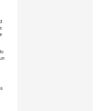
ad
e.
e
do
 un
as