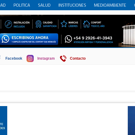
DAD
POLITICA
SALUD
INSTITUCIONES
MEDIOAMBIENTE
RCIO
REGION
SOCIEDAD
ECONOMIA
HISTORIA
HUMOR
Facebook
Instagram
Contacto