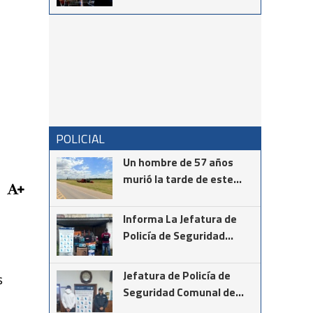
la Noche de Gala en el Cine
Teatro Italia
POLICIAL
Un hombre de 57 años
murió la tarde de este
martes mientras realizaba
la instalación de cámaras
Informa La Jefatura de
de seguridad en el cruce
Policía de Seguridad
de las rutas provinciales
Comunal de Coronel
67 y 85
Suárez
Jefatura de Policía de
s
Seguridad Comunal de
Cnel Suárez informa los