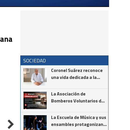
mana
SOCIEDAD
Coronel Suárez reconoce
una vida dedicada a la
medicina: el Dr. Néstor
Giménez será distinguido
La Asociación de
como Ciudadano
Bomberos Voluntarios de
Destacado 2026
Coronel Suárez informa
que NO se encuentra
La Escuela de Música y sus
llevando acabo ninguna
ensambles protagonizan
campaña de socios