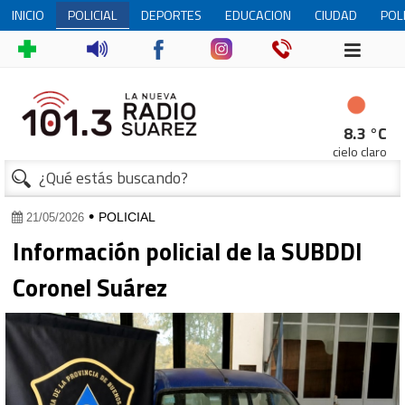
INICIO
POLICIAL
DEPORTES
EDUCACION
CIUDAD
POL
8.3 °C
cielo claro
•
POLICIAL
21/05/2026
Información policial de la SUBDDI
Coronel Suárez