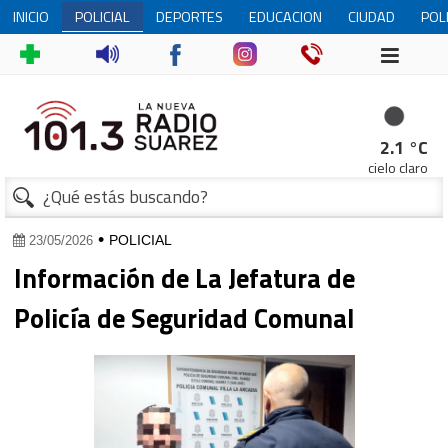
INICIO
POLICIAL
DEPORTES
EDUCACION
CIUDAD
POL
1
2.1 °C
cielo claro
•
POLICIAL
23/05/2026
Información de La Jefatura de
Policía de Seguridad Comunal