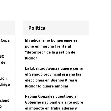
Politica
a Copa
El radicalismo bonaerense se
pone en marcha frente al
"deterioro" de la gestión de
ASO
Kicillof
s de
La Libertad Avanza quiere cerrar
el Senado provincial si gana las
ción
elecciones en Buenos Aires y
dirige
Kicillof lo quiere ampliar
Fabián González cuestionó al
esionó
Gobierno nacional y alertó sobre
ó
el impacto en trabajadores y