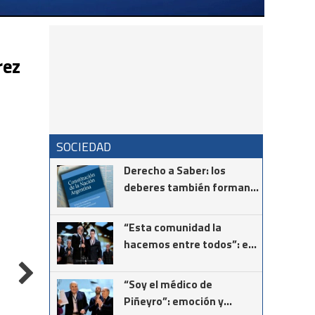
rez
SOCIEDAD
Derecho a Saber: los
deberes también forman
parte de la Constitución
“Esta comunidad la
hacemos entre todos”: el
mensaje del intendente
Ricardo Moccero en la
“Soy el médico de
Noche de Gala
Piñeyro”: emoción y