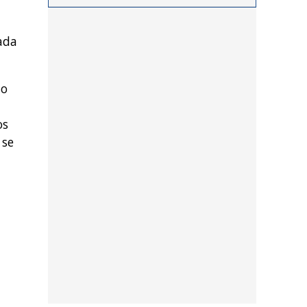
procedimientos llevados a
cabo durante los últimos
ada
días por personal de las
distintas dependencias
del distrito
to
os
 se