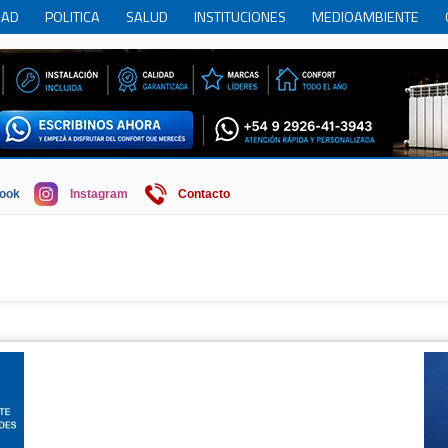
DAD
POLITICA
SALUD
INSTITUCIONES
MEDIOAMBIENTE
RCIO
REGION
SOCIEDAD
ECONOMIA
HISTORIA
HUMOR
ook
Instagram
Contacto