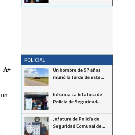
vocación en el
reconocimiento al Dr.
Néstor Giménez
POLICIAL
Un hombre de 57 años
murió la tarde de este
martes mientras realizaba
la instalación de cámaras
Informa La Jefatura de
 un
de seguridad en el cruce
Policía de Seguridad
de las rutas provinciales
Comunal de Coronel
67 y 85
Suárez
Jefatura de Policía de
Seguridad Comunal de
.
Cnel Suárez informa los