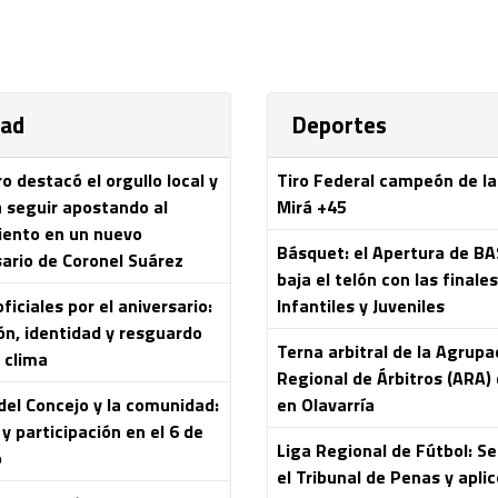
dad
Deportes
 destacó el orgullo local y
Tiro Federal campeón de l
a seguir apostando al
Mirá +45
iento en un nuevo
Básquet: el Apertura de B
sario de Coronel Suárez
baja el telón con las finale
ficiales por el aniversario:
Infantiles y Juveniles
ón, identidad y resguardo
Terna arbitral de la Agrupa
 clima
Regional de Árbitros (ARA) 
del Concejo y la comunidad:
en Olavarría
y participación en el 6 de
Liga Regional de Fútbol: S
o
el Tribunal de Penas y aplic