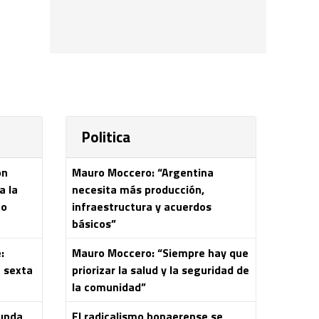
Politica
on
Mauro Moccero: “Argentina
a la
necesita más producción,
eo
infraestructura y acuerdos
básicos”
:
Mauro Moccero: “Siempre hay que
a sexta
priorizar la salud y la seguridad de
la comunidad”
gunda
El radicalismo bonaerense se