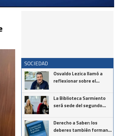
e
SOCIEDAD
Osvaldo Lezica llamó a
reflexionar sobre el
maltrato hacia las
personas mayores
La Biblioteca Sarmiento
será sede del segundo
encuentro de la
comunidad vasca
Derecho a Saber: los
deberes también forman