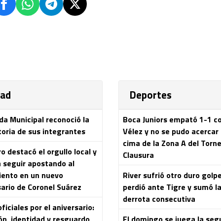
dad
Deportes
da Municipal reconoció la
Boca Juniors empató 1-1 c
toria de sus integrantes
Vélez y no se pudo acercar 
cima de la Zona A del Torn
 destacó el orgullo local y
Clausura
a seguir apostando al
iento en un nuevo
River sufrió otro duro golpe
sario de Coronel Suárez
perdió ante Tigre y sumó l
derrota consecutiva
ficiales por el aniversario:
ón, identidad y resguardo
El domingo se juega la se