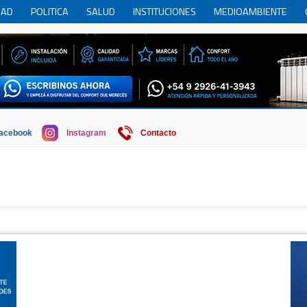
DAD
POLITICA
SALUD
INSTITUCIONES
MEDIOAMBIENTE
RCIO
REGION
SOCIEDAD
ECONOMIA
HISTORIA
HUMOR
acebook
Instagram
Contacto