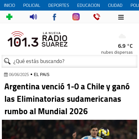
INICIO
POLICIAL
DEPORTES
EDUCACION
CIUDAD
POL
6.9 °C
nubes dispersas
•
EL PAíS
06/06/2025
Argentina venció 1-0 a Chile y ganó
las Eliminatorias sudamericanas
rumbo al Mundial 2026