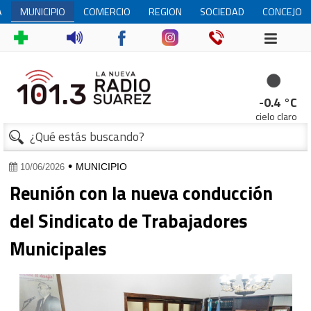
A
MUNICIPIO
COMERCIO
REGION
SOCIEDAD
CONCEJO
DELIBERA
1
-0.4 °C
cielo claro
•
MUNICIPIO
10/06/2026
Reunión con la nueva conducción
del Sindicato de Trabajadores
Municipales