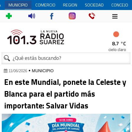
A
MUNICIPIO
COMERCIO
REGION
SOCIEDAD
CONCEJO
DELIBERA
8.7 °C
cielo claro
•
MUNICIPIO
11/06/2026
En este Mundial, ponete la Celeste y
Blanca para el partido más
importante: Salvar Vidas