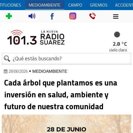
STITUCIONES
MEDIOAMBIENTE
CAMPO
GREMIOS
ACCIDEN
2.8 °C
cielo claro
•
MEDIOAMBIENTE
28/06/2026
Cada árbol que plantamos es una
inversión en salud, ambiente y
futuro de nuestra comunidad