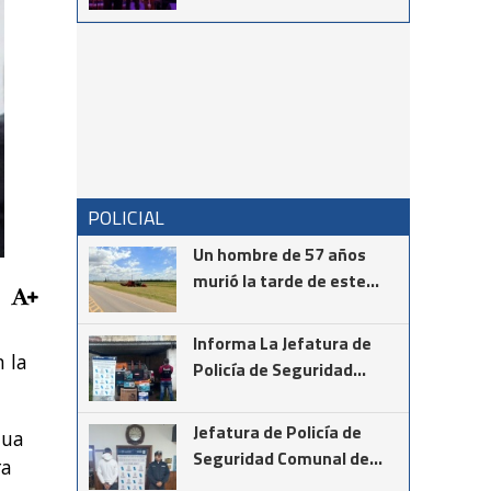
homenajeado como
Destacado Cultural 2026
POLICIAL
Un hombre de 57 años
murió la tarde de este
martes mientras realizaba
la instalación de cámaras
Informa La Jefatura de
de seguridad en el cruce
 la
Policía de Seguridad
de las rutas provinciales
Comunal de Coronel
67 y 85
Suárez
Jefatura de Policía de
tua
Seguridad Comunal de
ra
Cnel Suárez informa los