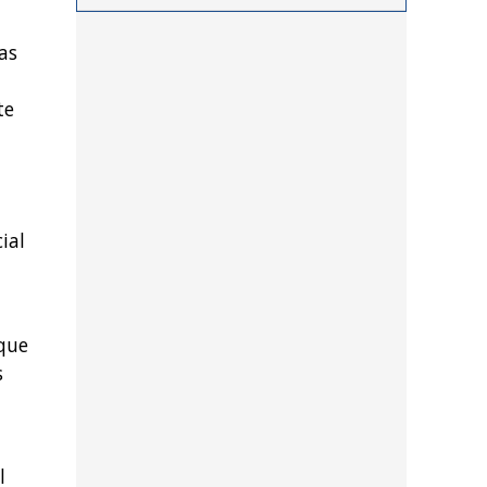
procedimientos llevados a
cabo durante los últimos
as
días por personal de las
distintas dependencias
te
del distrito
ial
 que
s
l