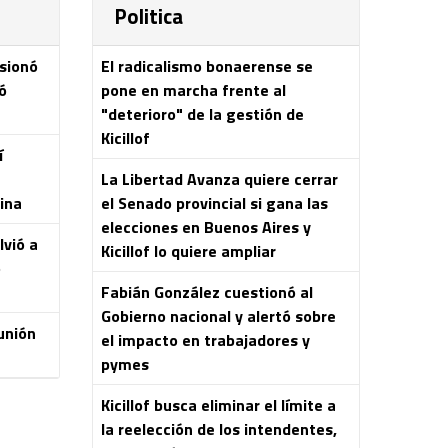
Politica
esionó
El radicalismo bonaerense se
ó
pone en marcha frente al
"deterioro" de la gestión de
Kicillof
í
La Libertad Avanza quiere cerrar
ina
el Senado provincial si gana las
elecciones en Buenos Aires y
lvió a
Kicillof lo quiere ampliar
o
Fabián González cuestionó al
Gobierno nacional y alertó sobre
unión
el impacto en trabajadores y
pymes
Kicillof busca eliminar el límite a
la reelección de los intendentes,