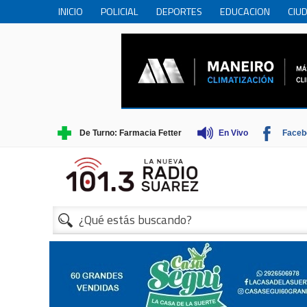
INICIO
POLICIAL
DEPORTES
EDUCACION
CIU
PERSONAS MAYORES
CIENCIA
MUNICIPIO
COME
TRADICIONES
TURISMO
1
De Turno: Farmacia Fetter
En Vivo
Faceb