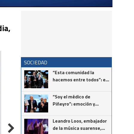
ia,
SOCIEDAD
“Esta comunidad la
hacemos entre todos”: el
mensaje del intendente
Ricardo Moccero en la
“Soy el médico de
Noche de Gala
Piñeyro”: emoción y
vocación en el
reconocimiento al Dr.
Leandro Loos, embajador
Néstor Giménez
de la música suarense,