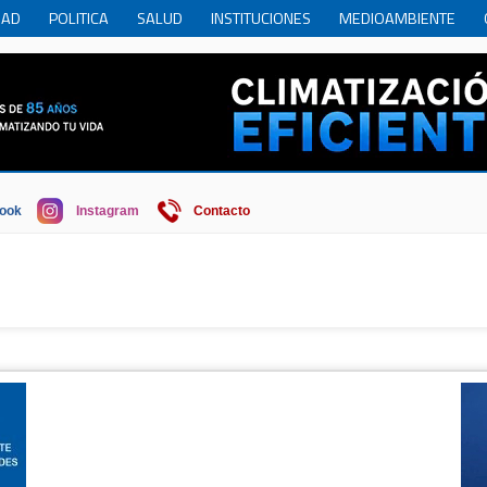
DAD
POLITICA
SALUD
INSTITUCIONES
MEDIOAMBIENTE
RCIO
REGION
SOCIEDAD
ECONOMIA
HISTORIA
HUMOR
ook
Instagram
Contacto