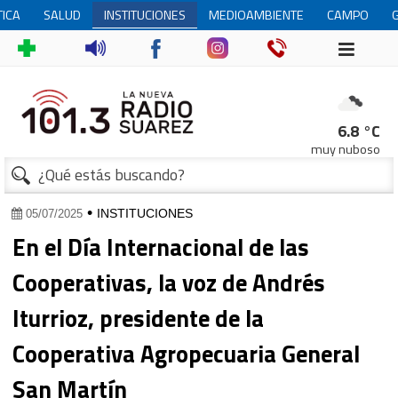
TICA
SALUD
INSTITUCIONES
MEDIOAMBIENTE
CAMPO
6.8 °C
muy nuboso
1
•
INSTITUCIONES
05/07/2025
En el Día Internacional de las
Cooperativas, la voz de Andrés
Iturrioz, presidente de la
Cooperativa Agropecuaria General
San Martín