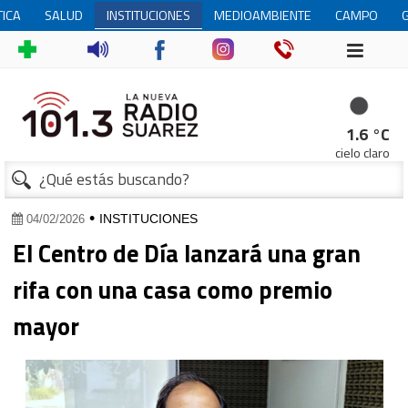
TICA
SALUD
INSTITUCIONES
MEDIOAMBIENTE
CAMPO
1
1.6 °C
cielo claro
•
INSTITUCIONES
04/02/2026
El Centro de Día lanzará una gran
rifa con una casa como premio
mayor