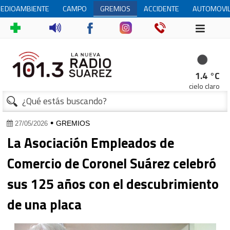
EDIOAMBIENTE
CAMPO
GREMIOS
ACCIDENTE
AUTOMOVI
1.4 °C
cielo claro
1
•
GREMIOS
27/05/2026
La Asociación Empleados de
Comercio de Coronel Suárez celebró
sus 125 años con el descubrimiento
de una placa