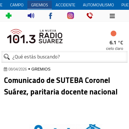
TE
CAMPO
GREMIOS
ACCIDENTE
AUTOMOVILISMO
PUE
AL
6.1 °C
cielo claro
•
GREMIOS
08/04/2026
Comunicado de SUTEBA Coronel
Suárez, paritaria docente nacional