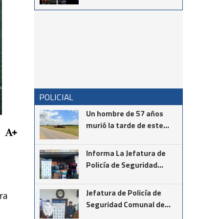
la Noche de Gala en el Cine
Teatro Italia
POLICIAL
Un hombre de 57 años
murió la tarde de este
martes mientras realizaba
la instalación de cámaras
Informa La Jefatura de
de seguridad en el cruce
Policía de Seguridad
de las rutas provinciales
Comunal de Coronel
67 y 85
Suárez
Jefatura de Policía de
ra
Seguridad Comunal de
Cnel Suárez informa los