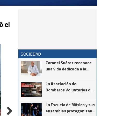
ó el
SOCIEDAD
Coronel Suárez reconoce
una vida dedicada a la
medicina: el Dr. Néstor
Giménez será distinguido
La Asociación de
como Ciudadano
Bomberos Voluntarios de
Destacado 2026
Coronel Suárez informa
que NO se encuentra
La Escuela de Música y sus
llevando acabo ninguna
ensambles protagonizan
campaña de socios