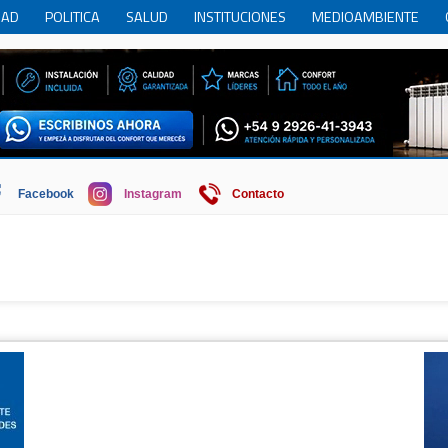
DAD
POLITICA
SALUD
INSTITUCIONES
MEDIOAMBIENTE
RCIO
REGION
SOCIEDAD
ECONOMIA
HISTORIA
HUMOR
Facebook
Instagram
Contacto