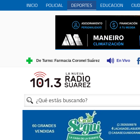
INICIO
POLICIAL
DEPORTES
EDUCACION
CIU
PERSONAS MAYORES
CIENCIA
MUNICIPIO
COME
TRADICIONES
TURISMO
1
De Turno: Farmacia Coronel Suárez
En Vivo