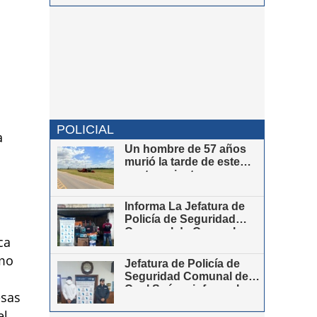
POLICIAL
a
Un hombre de 57 años
murió la tarde de este
martes mientras
realizaba la instalación
de cámaras de seguridad
Informa La Jefatura de
en el cruce de las rutas
Policía de Seguridad
provinciales 67 y 85
Comunal de Coronel
ca
Suárez
omo
Jefatura de Policía de
Seguridad Comunal de
Cnel Suárez informa los
esas
procedimientos llevados
el
a cabo durante los