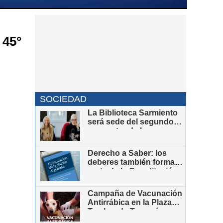
 45°
SOCIEDAD
La Biblioteca Sarmiento
será sede del segundo
encuentro de la
comunidad vasca
Derecho a Saber: los
deberes también forman
parte de la Constitución
Campaña de Vacunación
Antirrábica en la Plaza
Tambor de Tacuarí