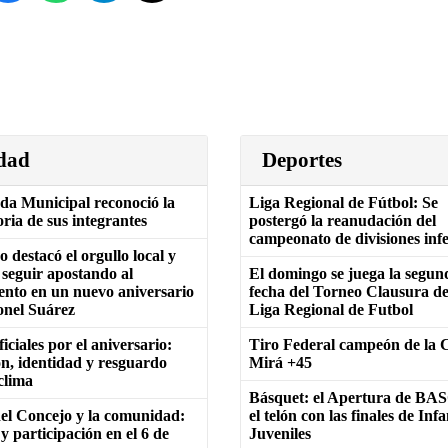
dad
Deportes
da Municipal reconoció la
Liga Regional de Fútbol: Se
oria de sus integrantes
postergó la reanudación del
campeonato de divisiones inf
 destacó el orgullo local y
 seguir apostando al
El domingo se juega la segun
ento en un nuevo aniversario
fecha del Torneo Clausura de
onel Suárez
Liga Regional de Futbol
iciales por el aniversario:
Tiro Federal campeón de la 
ón, identidad y resguardo
Mirá +45
 clima
Básquet: el Apertura de BA
el Concejo y la comunidad:
el telón con las finales de Infa
y participación en el 6 de
Juveniles