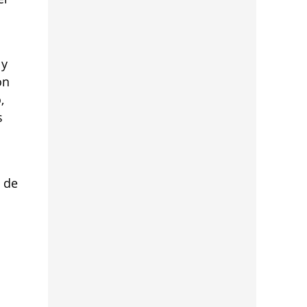
últimos días por
personal de las distintas
dependencias del distrito
l
 y
ón
,
s
 de