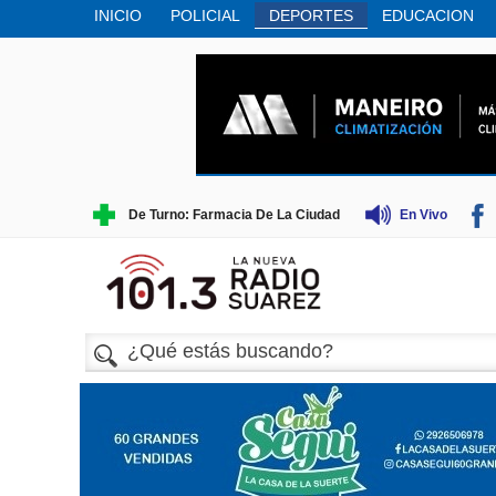
INICIO
POLICIAL
DEPORTES
EDUCACION
CULTURA
PERSONAS MAYORES
CIENCIA
M
PRODUCCION
RECREACIóN
TRADICIONES
De Turno: Farmacia De La Ciudad
En Vivo