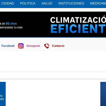
CIUDAD
POLITICA
SALUD
INSTITUCIONES
MEDIOAM
UNICIPIO
COMERCIO
REGION
SOCIEDAD
ECONOMIA
TURISMO
Facebook
Instagram
Contacto