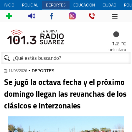
INICIO
POLICIAL
DEPORTES
EDUCACION
CIUDAD
POL
1
1.2 °C
cielo claro
•
DEPORTES
11/05/2026
Se jugó la octava fecha y el próximo
domingo llegan las revanchas de los
clásicos e interzonales