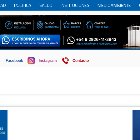
DAD
POLITICA
SALUD
INSTITUCIONES
MEDIOAMBIENTE
RCIO
REGION
SOCIEDAD
ECONOMIA
HISTORIA
HUMOR
Facebook
Instagram
Contacto