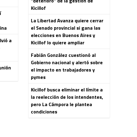
"deterioro" de la gestión de
Kicillof
í
La Libertad Avanza quiere cerrar
ina
el Senado provincial si gana las
elecciones en Buenos Aires y
lvió a
Kicillof lo quiere ampliar
o
Fabián González cuestionó al
Gobierno nacional y alertó sobre
unión
el impacto en trabajadores y
pymes
Kicillof busca eliminar el límite a
la reelección de los intendentes,
pero La Cámpora le plantea
condiciones