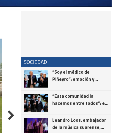
SOCIEDAD
“Soy el médico de
Piñeyro”: emoción y
vocación en el
reconocimiento al Dr.
“Esta comunidad la
Néstor Giménez
hacemos entre todos”: el
mensaje del intendente
Ricardo Moccero en la
Leandro Loos, embajador
Noche de Gala
de la música suarense,