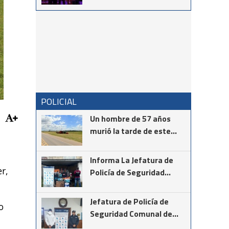
homenajeado como
Destacado Cultural 2026
POLICIAL
Un hombre de 57 años
murió la tarde de este
martes mientras realizaba
la instalación de cámaras
Informa La Jefatura de
de seguridad en el cruce
r,
Policía de Seguridad
de las rutas provinciales
Comunal de Coronel
67 y 85
Suárez
Jefatura de Policía de
o
Seguridad Comunal de
Cnel Suárez informa los