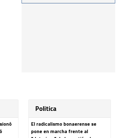
procedimientos llevados a
cabo durante los últimos
días por personal de las
distintas dependencias
del distrito
Politica
esionó
El radicalismo bonaerense se
ó
pone en marcha frente al