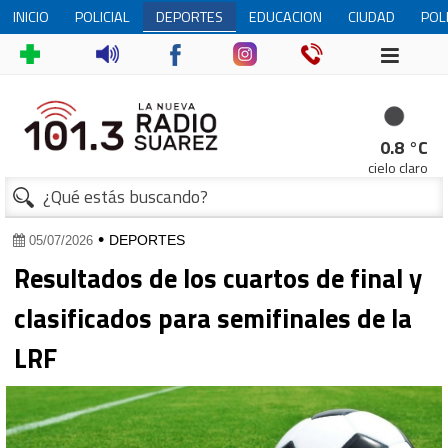
INICIO
POLICIAL
DEPORTES
EDUCACION
CIUDAD
POL
0.8 °C
cielo claro
•
DEPORTES
05/07/2026
Resultados de los cuartos de final y
clasificados para semifinales de la
LRF