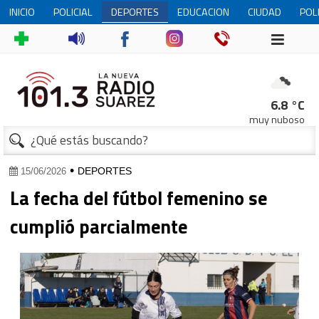
INICIO
POLICIAL
DEPORTES
EDUCACION
CIUDAD
POL
1
6.8 °C
muy nuboso
•
DEPORTES
15/06/2026
La fecha del fútbol femenino se
cumplió parcialmente