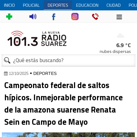
INICIO
POLICIAL
DEPORTES
EDUCACION
CIUDAD
POL
6.9 °C
nubes dispersas
•
DEPORTES
12/10/2025
Campeonato federal de saltos
hípicos. Inmejorable performance
de la amazona suarense Renata
Sein en Campo de Mayo