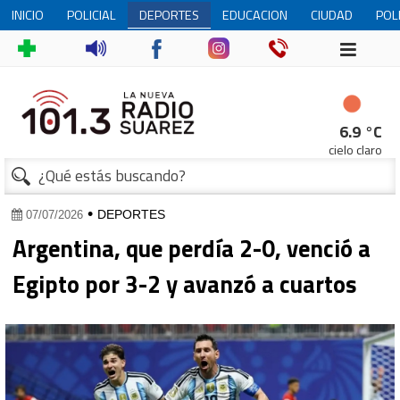
INICIO
POLICIAL
DEPORTES
EDUCACION
CIUDAD
POL
1
6.9 °C
cielo claro
•
DEPORTES
07/07/2026
Argentina, que perdía 2-0, venció a
Egipto por 3-2 y avanzó a cuartos