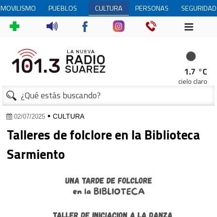
MOVILISMO
PUEBLOS
CULTURA
PERSONAS
SEGURIDAD
ALEMANES
MAYORES
1
1.7 °C
cielo claro
•
CULTURA
02/07/2025
Talleres de folclore en la Biblioteca
Sarmiento